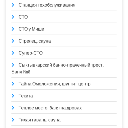
Станция техобслуживания
СТО
СТО у Миши
Стрелец, сауна
Супер-СТО
Сыктывкарский банно-прачечный трест,
Баня №8
Тайна Омоложения, шунгит-центр
Текита
Теплое место, баня на дровах
Тихая гавань, сауна