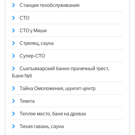
Станция техобслуживания
СТО
СТО у Миши
Стрелец, сауна
Супер-СТО
Сыктывкарский банно-прачечный трест,
Баня №8
Тайна Омоложения, шунгит-центр
Текита
Теплое место, баня на дровах
Тихая гавань, сауна