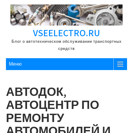
Перейти
к
содержимому
VSEELECTRO.RU
Блог о автотехническом обслуживании транспортных
средств
Меню
АВТОДОК,
АВТОЦЕНТР ПО
РЕМОНТУ
АВТОМОБИЛЕЙ И