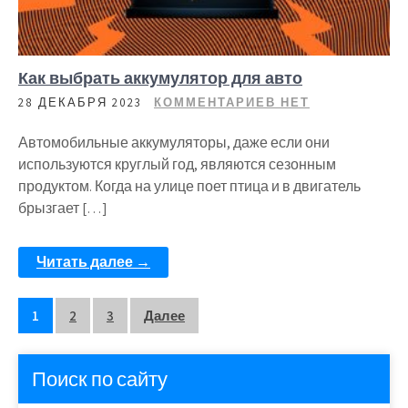
Как выбрать аккумулятор для авто
28 ДЕКАБРЯ 2023
КОММЕНТАРИЕВ НЕТ
Автомобильные аккумуляторы, даже если они
используются круглый год, являются сезонным
продуктом. Когда на улице поет птица и в двигатель
брызгает […]
Читать далее →
Пагинация
1
2
3
Далее
записей
Поиск по сайту