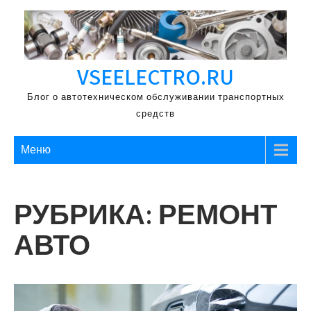
Перейти
к
содержимому
VSEELECTRO.RU
Блог о автотехническом обслуживании транспортных
средств
Меню
РУБРИКА:
РЕМОНТ
АВТО