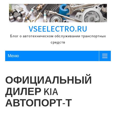
Перейти
к
содержимому
VSEELECTRO.RU
Блог о автотехническом обслуживании транспортных
средств
Меню
ОФИЦИАЛЬНЫЙ
ДИЛЕР KIA
АВТОПОРТ-Т