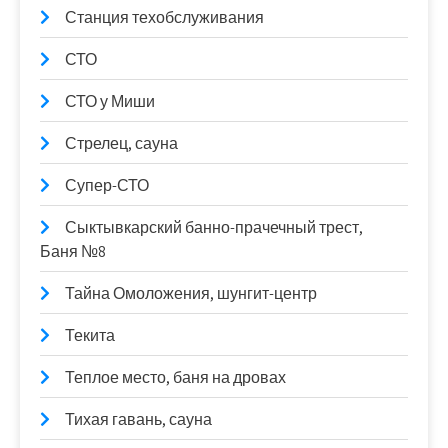
Станция техобслуживания
СТО
СТО у Миши
Стрелец, сауна
Супер-СТО
Сыктывкарский банно-прачечный трест,
Баня №8
Тайна Омоложения, шунгит-центр
Текита
Теплое место, баня на дровах
Тихая гавань, сауна