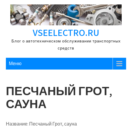
Перейти
к
содержимому
VSEELECTRO.RU
Блог о автотехническом обслуживании транспортных
средств
Меню
ПЕСЧАНЫЙ ГРОТ,
САУНА
Название:
Песчаный Грот, сауна