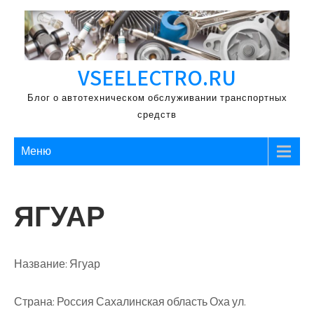
Перейти
к
содержимому
VSEELECTRO.RU
Блог о автотехническом обслуживании транспортных
средств
Меню
ЯГУАР
Название:
Ягуар
Страна:
Россия Сахалинская область Оха ул.