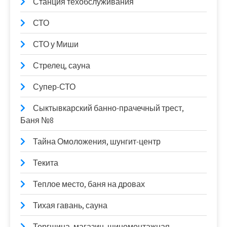
Станция техобслуживания
СТО
СТО у Миши
Стрелец, сауна
Супер-СТО
Сыктывкарский банно-прачечный трест,
Баня №8
Тайна Омоложения, шунгит-центр
Текита
Теплое место, баня на дровах
Тихая гавань, сауна
Торгшина, магазин, шиномонтажная