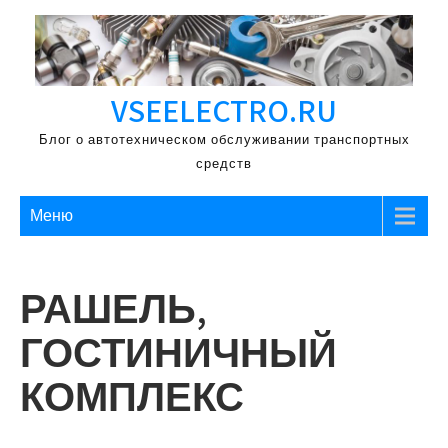
Перейти
к
содержимому
VSEELECTRO.RU
Блог о автотехническом обслуживании транспортных
средств
Меню
РАШЕЛЬ,
ГОСТИНИЧНЫЙ
КОМПЛЕКС