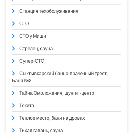
Станция техобслуживания
СТО
СТО у Миши
Стрелец, сауна
Супер-СТО
Сыктывкарский банно-прачечный трест,
Баня №8
Тайна Омоложения, шунгит-центр
Текита
Теплое место, баня на дровах
Тихая гавань, сауна