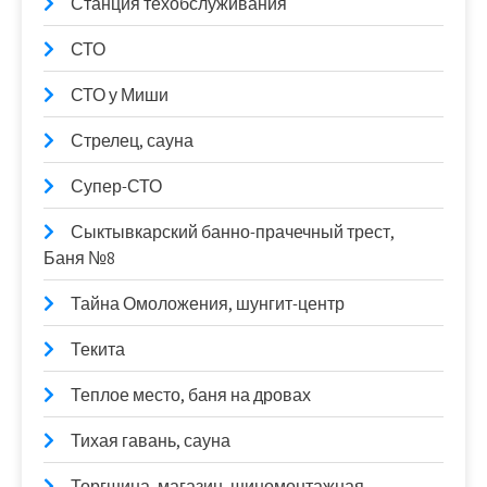
Станция техобслуживания
СТО
СТО у Миши
Стрелец, сауна
Супер-СТО
Сыктывкарский банно-прачечный трест,
Баня №8
Тайна Омоложения, шунгит-центр
Текита
Теплое место, баня на дровах
Тихая гавань, сауна
Торгшина, магазин, шиномонтажная