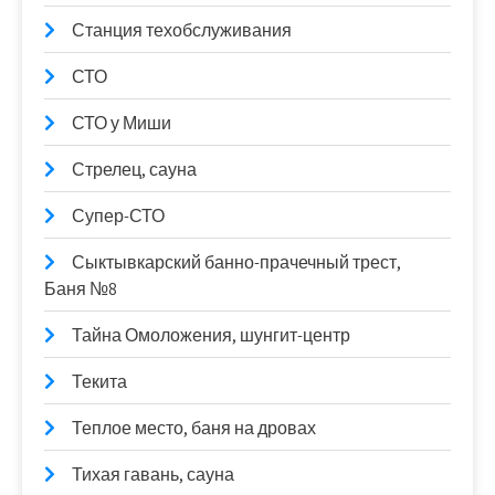
Станция техобслуживания
СТО
СТО у Миши
Стрелец, сауна
Супер-СТО
Сыктывкарский банно-прачечный трест,
Баня №8
Тайна Омоложения, шунгит-центр
Текита
Теплое место, баня на дровах
Тихая гавань, сауна