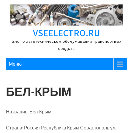
Перейти
к
содержимому
VSEELECTRO.RU
Блог о автотехническом обслуживании транспортных
средств
Меню
БЕЛ-КРЫМ
Название:
Бел-Крым
Страна:
Россия Республика Крым Севастополь ул.