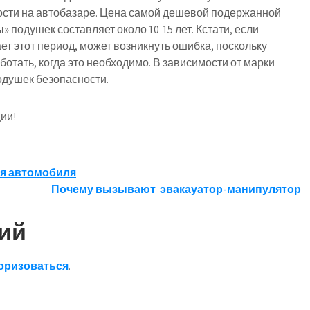
сти на автобазаре. Цена самой дешевой подержанной
 подушек составляет около 10-15 лет. Кстати, если
т этот период, может возникнуть ошибка, поскольку
отать, когда это необходимо. В зависимости от марки
подушек безопасности.
ии!
ия автомобиля
Почему вызывают эвакауатор-манипулятор
ий
оризоваться
.