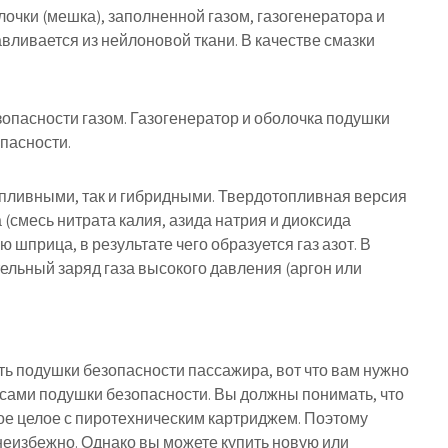
лочки (мешка), заполненной газом, газогенератора и
ливается из нейлоновой ткани. В качестве смазки
опасности газом. Газогенератор и оболочка подушки
пасности.
опливными, так и гибридными. Твердотопливная версия
 (смесь нитрата калия, азида натрия и диоксида
шприца, в результате чего образуется газ азот. В
ельный заряд газа высокого давления (аргон или
ь подушки безопасности пассажира, вот что вам нужно
 сами подушки безопасности. Вы должны понимать, что
ое целое с пиротехническим картриджем. Поэтому
еизбежно. Однако вы можете купить новую или