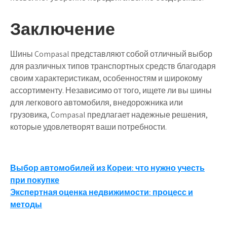
Заключение
Шины Compasal представляют собой отличный выбор
для различных типов транспортных средств благодаря
своим характеристикам, особенностям и широкому
ассортименту. Независимо от того, ищете ли вы шины
для легкового автомобиля, внедорожника или
грузовика, Compasal предлагает надежные решения,
которые удовлетворят ваши потребности.
Навигация
Выбор автомобилей из Кореи: что нужно учесть
при покупке
по
Экспертная оценка недвижимости: процесс и
записям
методы