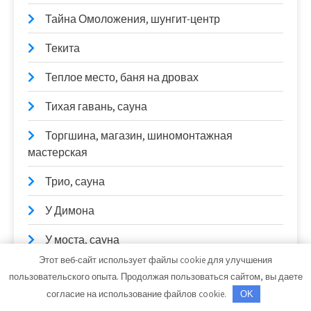
Тайна Омоложения, шунгит-центр
Текита
Теплое место, баня на дровах
Тихая гавань, сауна
Торгшина, магазин, шиномонтажная
мастерская
Трио, сауна
У Димона
У моста, сауна
Этот веб-сайт использует файлы cookie для улучшения
УАЗ Центр, Отдел продаж; Сервисный центр
пользовательского опыта. Продолжая пользоваться сайтом, вы даете
согласие на использование файлов cookie.
OK
Усадьба банная, сауна